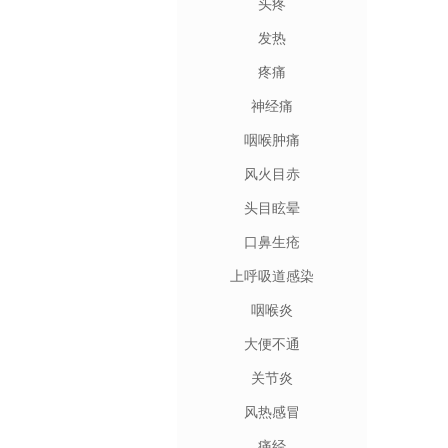
头疼
发热
疼痛
神经痛
咽喉肿痛
风火目赤
头目眩晕
口鼻生疮
上呼吸道感染
咽喉炎
大便不通
关节炎
风热感冒
痛经