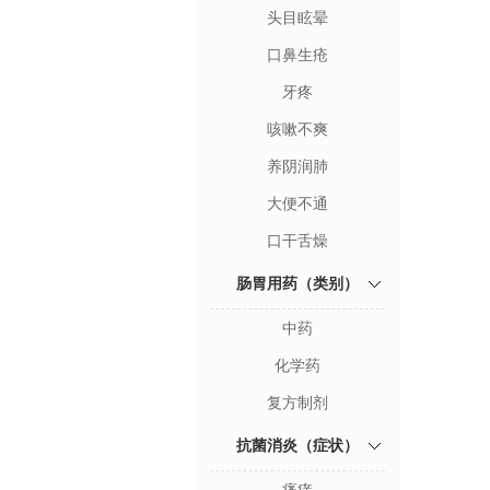
头目眩晕
口鼻生疮
牙疼
咳嗽不爽
养阴润肺
大便不通
口干舌燥
肠胃用药（类别）
中药
化学药
复方制剂
抗菌消炎（症状）