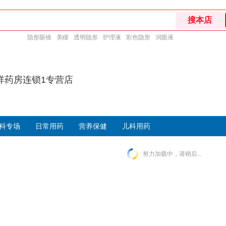
隐形眼镜
美瞳
透明隐形
护理液
彩色隐形
润眼液
祥药房连锁1专营店
科专场
日常用药
营养保健
儿科用药
努力加载中，请稍后...