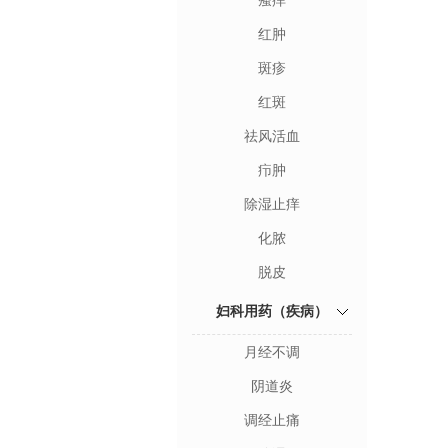
瘙痒
红肿
斑疹
红斑
祛风活血
疖肿
除湿止痒
化脓
脱皮
妇科用药（疾病）
月经不调
阴道炎
调经止痛