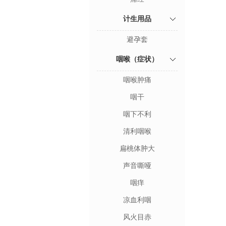
计生用品
避孕套
咽喉（症状）
咽喉肿痛
咽干
咽下不利
清利咽喉
扁桃体肿大
声音嘶哑
咽痒
凉血利咽
风火目赤