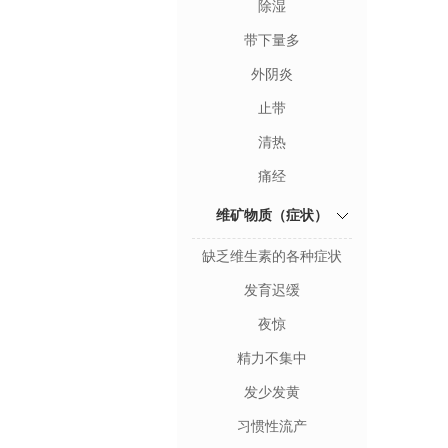
除湿
带下量多
外阴炎
止带
清热
痛经
维矿物质（症状）
缺乏维生素的各种症状
发育迟缓
夜惊
精力不集中
发少发黄
习惯性流产