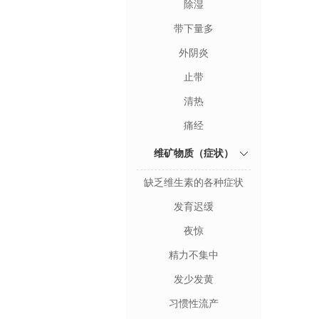
除湿
带下量多
外阴炎
止带
清热
痛经
维矿物质（症状）
缺乏维生素的各种症状
发育迟缓
夜惊
精力不集中
发少发黄
习惯性流产