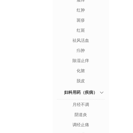
瘙痒
红肿
斑疹
红斑
祛风活血
疖肿
除湿止痒
化脓
脱皮
妇科用药（疾病）
月经不调
阴道炎
调经止痛