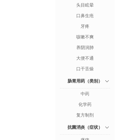
头目眩晕
口鼻生疮
牙疼
咳嗽不爽
养阴润肺
大便不通
口干舌燥
肠胃用药（类别）
中药
化学药
复方制剂
抗菌消炎（症状）