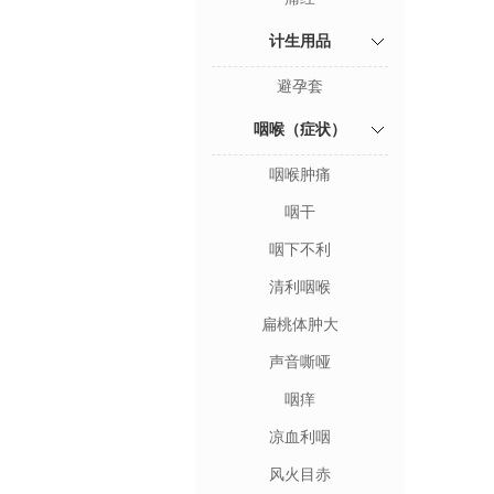
计生用品
避孕套
咽喉（症状）
咽喉肿痛
咽干
咽下不利
清利咽喉
扁桃体肿大
声音嘶哑
咽痒
凉血利咽
风火目赤