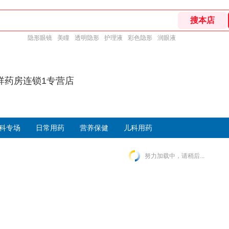
隐形眼镜
美瞳
透明隐形
护理液
彩色隐形
润眼液
祥药房连锁1专营店
科专场
日常用药
营养保健
儿科用药
努力加载中，请稍后...