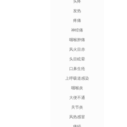
头疼
发热
疼痛
神经痛
咽喉肿痛
风火目赤
头目眩晕
口鼻生疮
上呼吸道感染
咽喉炎
大便不通
关节炎
风热感冒
痛经