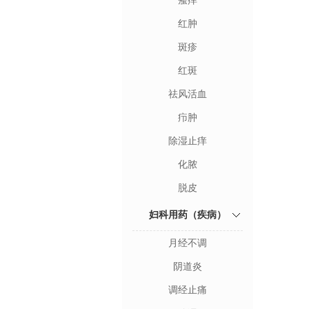
瘙痒
红肿
斑疹
红斑
祛风活血
疖肿
除湿止痒
化脓
脱皮
妇科用药（疾病）
月经不调
阴道炎
调经止痛