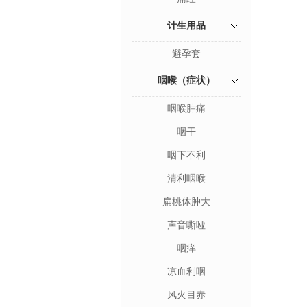
计生用品
避孕套
咽喉（症状）
咽喉肿痛
咽干
咽下不利
清利咽喉
扁桃体肿大
声音嘶哑
咽痒
凉血利咽
风火目赤