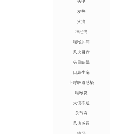
头疼
发热
疼痛
神经痛
咽喉肿痛
风火目赤
头目眩晕
口鼻生疮
上呼吸道感染
咽喉炎
大便不通
关节炎
风热感冒
痛经