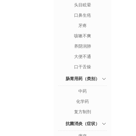
头目眩晕
口鼻生疮
牙疼
咳嗽不爽
养阴润肺
大便不通
口干舌燥
肠胃用药（类别）
中药
化学药
复方制剂
抗菌消炎（症状）