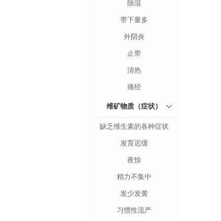
除湿
带下量多
外阴炎
止带
清热
痛经
维矿物质（症状）
缺乏维生素的各种症状
发育迟缓
夜惊
精力不集中
发少发黄
习惯性流产