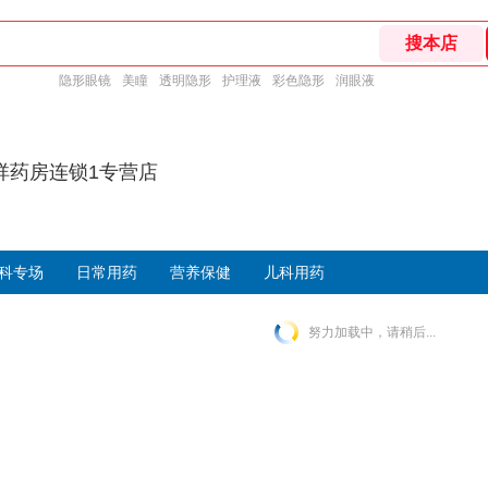
隐形眼镜
美瞳
透明隐形
护理液
彩色隐形
润眼液
祥药房连锁1专营店
科专场
日常用药
营养保健
儿科用药
努力加载中，请稍后...